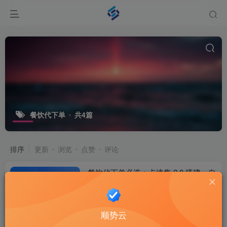
餐饮代下单
共4篇
排序
更新
浏览
点赞
评论
餐饮代下单必选：卡速售 2.0 搭建，自
动发货 + 多端商城，副业稳赚
商城系统
2个月前
10
顺势云