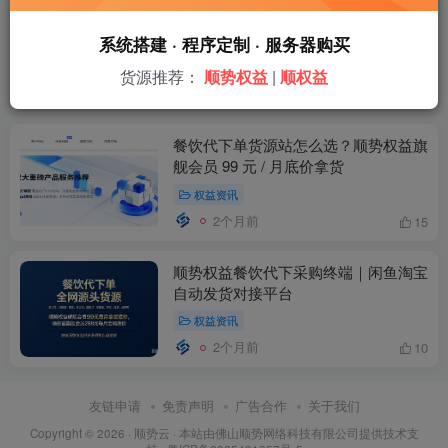
新手做餐饮代下单不踩坑！顺势权益
99元旗舰会员，货源稳定无套路
系统搭建 · 程序定制 · 服务器购买
权益资讯
货源推荐：
顺势权益
|
顺权益
2个月前
6
餐饮代下单货源站怎么选？顺势权益旗
舰会员 99 元 / 月底价拿货
权益资讯
2个月前
15
顺势权益餐饮代下采购终端｜闲鱼淘宝
自动发货对接平台
权益资讯
2个月前
10
友链申请
免责声明
广告合作
关于我们
Copyright © 2026 ·
顺势云
· 本站由
佛山顺势网络科技有限公司
提供技术支