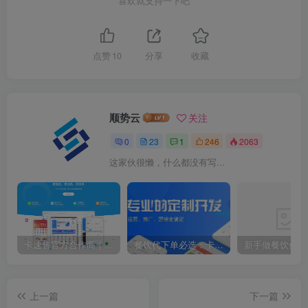
喜欢就支持一下吧
点赞
10
分享
收藏
顺势云
关注
0
23
1
246
2063
这家伙很懒，什么都没有写...
卡速售官方合作商｜卡速售系统搭建｜卡速售程序定制开发｜私有化部署授权服务
餐饮代下单必选：卡速售 2.0 搭建，自动发货 + 多端商城，副业稳赚
上一篇
下一篇