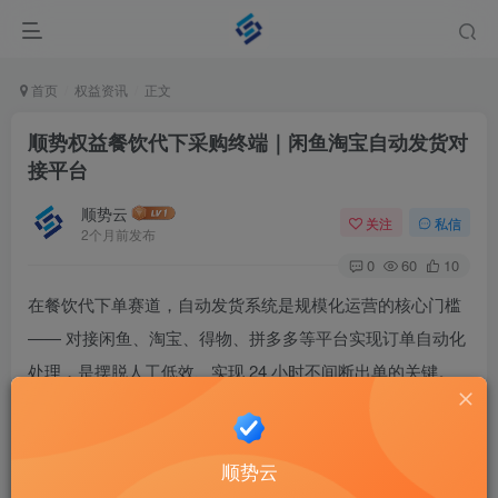
首页
权益资讯
正文
顺势权益餐饮代下采购终端｜闲鱼淘宝自动发货对
接平台
顺势云
关注
私信
2个月前发布
0
60
10
在餐饮代下单赛道，自动发货系统是规模化运营的核心门槛
—— 对接闲鱼、淘宝、得物、拼多多等平台实现订单自动化
处理，是摆脱人工低效、实现 24 小时不间断出单的关键。
顺势权益（
https://shop.mxmm666.com
）作为专注餐饮代下
采购的终端服务平台，正是为这类场景提供合规、稳定、高
顺势云
适配的底层支持，让自动发货业务真正 “跑起来、不翻车”。