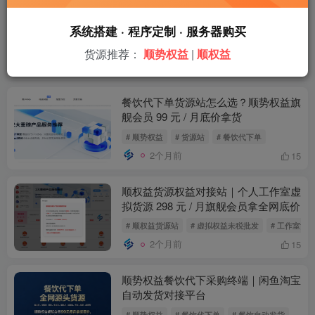
顺权益旗舰会员 298 一个月，真能拿
到全网最低价吗
系统搭建 · 程序定制 · 服务器购买
# 顺权益旗舰会员
# 298 元月卡会员
# 全网最低
货源推荐：
顺势权益
|
顺权益
2个月前
12
餐饮代下单货源站怎么选？顺势权益旗
舰会员 99 元 / 月底价拿货
# 顺势权益
# 货源站
# 餐饮代下单
2个月前
15
顺权益货源权益对接站｜个人工作室虚
拟货源 298 元 / 月旗舰会员拿全网底价
# 顺权益货源站
# 虚拟权益未税批发
# 工作室货
2个月前
15
顺势权益餐饮代下采购终端｜闲鱼淘宝
自动发货对接平台
# 顺势权益
# 餐饮代下单
# 餐饮自动发货