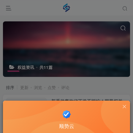
权益资讯
共11篇
排序
更新
浏览
点赞
评论
新手做餐饮代下单不踩坑！顺势权益
99元旗舰会员，货源稳定无套路
# 顺势权益
# 餐饮代下单
# 餐饮代下单货源
2个月前
6
顺势云