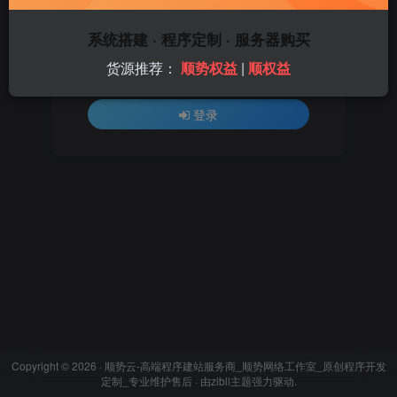
登录密码
系统搭建 · 程序定制 · 服务器购买
找回密码
记住登录
货源推荐：
顺势权益
|
顺权益
登录
Copyright © 2026 ·
顺势云-高端程序建站服务商_顺势网络工作室_原创程序开发
定制_专业维护售后
· 由
zibll主题
强力驱动.