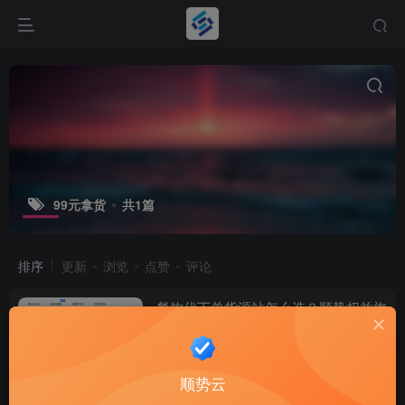
99元拿货
共1篇
排序
更新
浏览
点赞
评论
餐饮代下单货源站怎么选？顺势权益旗
舰会员 99 元 / 月底价拿货
权益资讯
2个月前
15
顺势云