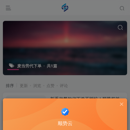
麦当劳代下单
共1篇
排序
更新
浏览
点赞
评论
新手做餐饮代下单不踩坑！顺势权益
99元旗舰会员，货源稳定无套路
权益资讯
2个月前
6
顺势云