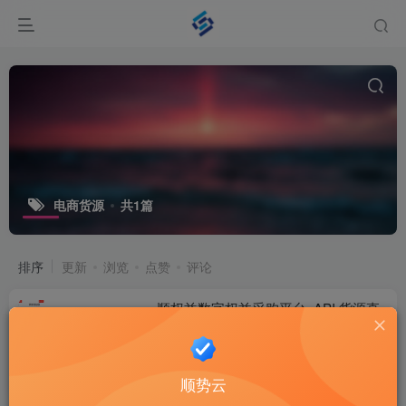
电商货源
共1篇
排序
更新
浏览
点赞
评论
顺权益数字权益采购平台_API 货源直
供低价正品一站式服务商
权益资讯
3个月前
11
顺势云