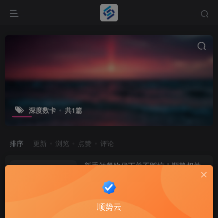
深度数卡
共1篇
排序
更新
浏览
点赞
评论
新手做餐饮代下单不踩坑！顺势权益
99元旗舰会员，货源稳定无套路
权益资讯
2个月前
6
顺势云