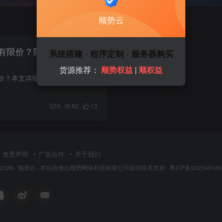
顺势云
有限价？限价产品官方解
系统搭建 · 程序定制 · 服务器购买
货源推荐：
顺势权益
|
顺权益
虚拟会员为什么有限价？本文详细解读限价产品含义、品牌控价目的及市场低价风险。顺权益、顺势权益由佛山顺势网络科技有限公司运营，提供正规、稳定、售后完善的数字权益服务。
0
62
13
免责声明
广告合作
关于我们
 2026 ·
顺势云
· 本站由
佛山顺势网络科技有限公司
提供技术支持 ·
粤ICP备202549185