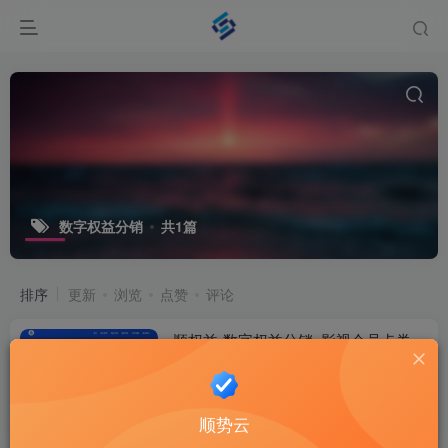
数字权益分销
共1篇
排序
更新
浏览
点赞
评论
顺权益-数字权益分销_影视会员卡券_
微信红包封面代理-佛山顺势网络
权益资讯
3个月前
13
顺势云