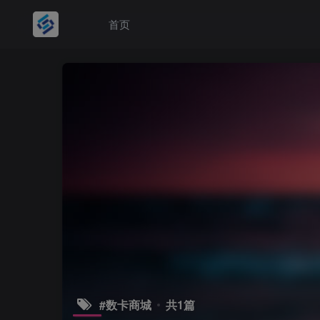
首页
#数卡商城
共1篇