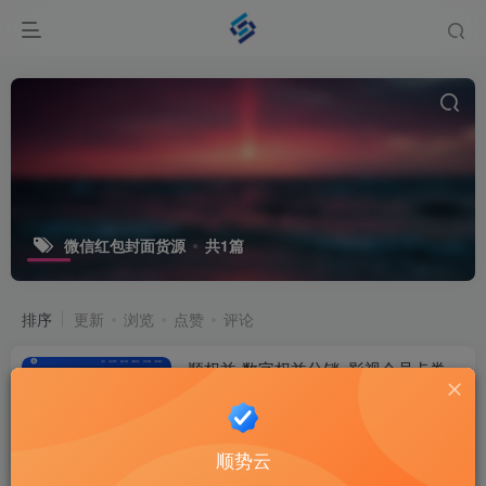
微信红包封面货源
共1篇
排序
更新
浏览
点赞
评论
顺权益-数字权益分销_影视会员卡券_
微信红包封面代理-佛山顺势网络
权益资讯
3个月前
13
顺势云