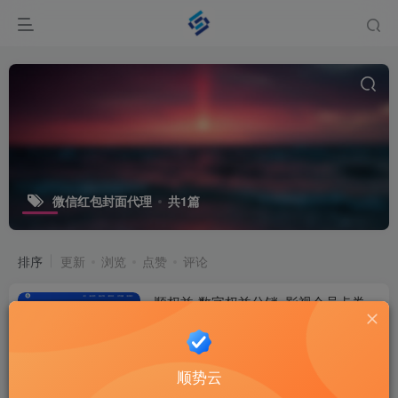
微信红包封面代理
共1篇
排序
更新
浏览
点赞
评论
顺权益-数字权益分销_影视会员卡券_
微信红包封面代理-佛山顺势网络
权益资讯
3个月前
13
顺势云