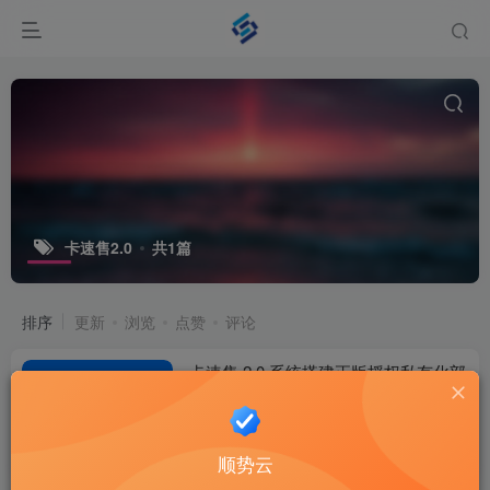
卡速售2.0
共1篇
排序
更新
浏览
点赞
评论
卡速售 2.0 系统搭建正版授权私有化部
署_顺势云官方合作商
商城系统
2个月前
13
顺势云